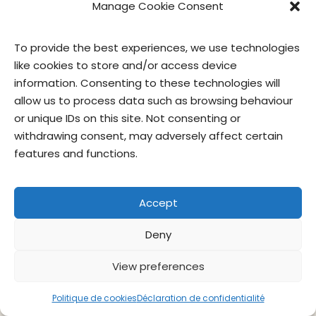
de la protection de la vie privée (« GPC ») par le
Manage Cookie Consent
biais de balises Web. Pour plus d’informations sur
les signaux « Interdire le suivi », veuillez cliquer ici.
To provide the best experiences, we use technologies
Vous pouvez toutefois désactiver certains suivis
like cookies to store and/or access device
comme indiqué ci-dessus (par exemple en
information. Consenting to these technologies will
désactivant les témoins).
allow us to process data such as browsing behaviour
or unique IDs on this site. Not consenting or
withdrawing consent, may adversely affect certain
Analyse
features and functions.
Nous pouvons faire appel à des sociétés
d’analyse, par exemple Google Analytics (voir la
politique de confidentialité et l’option de
Accept
désactivation), pour évaluer l’utilisation de nos
services. Nous utilisons ces outils pour nous aider
Deny
à comprendre l’utilisation de nos services et à les
View preferences
améliorer, ainsi que les performances, les
campagnes publicitaires et l’expérience des
Politique de cookies
Déclaration de confidentialité
utilisateurs. Ces entités peuvent utiliser des