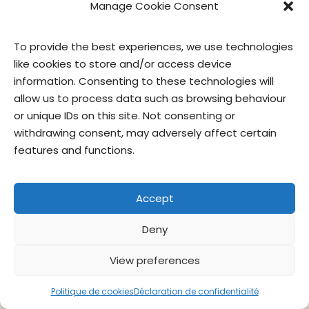
Manage Cookie Consent
To provide the best experiences, we use technologies
like cookies to store and/or access device
information. Consenting to these technologies will
allow us to process data such as browsing behaviour
or unique IDs on this site. Not consenting or
withdrawing consent, may adversely affect certain
features and functions.
madeleines duo de chocolat
Accept
Deny
Contactez-
Politique de
Conditions
privacy
nous
confidentialité
d’utilisation
officer
View preferences
© Give & Go Prepared Foods Corp. Tous droits réservés.
Politique de cookies
Déclaration de confidentialité