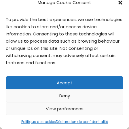
Manage Cookie Consent
To provide the best experiences, we use technologies
like cookies to store and/or access device
information. Consenting to these technologies will
allow us to process data such as browsing behaviour
or unique IDs on this site. Not consenting or
withdrawing consent, may adversely affect certain
features and functions.
brioches à la cannelle en format collation
Accept
Contactez-
Politique de
Conditions
privacy
Deny
nous
confidentialité
d’utilisation
officer
View preferences
© Give & Go Prepared Foods Corp. Tous droits réservés.
Politique de cookies
Déclaration de confidentialité