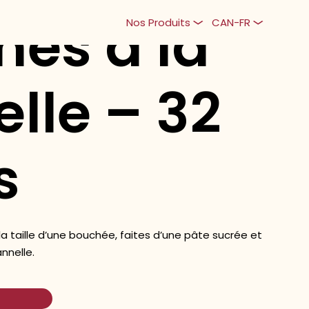
hes à la
Nos Produits
CAN-FR
lle – 32
s
la taille d’une bouchée, faites d’une pâte sucrée et
nnelle.