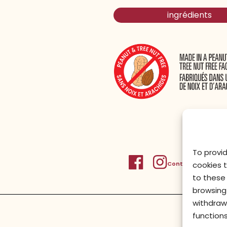
ingrédients
To provi
Contactez-nous
Po
cookies 
to these 
browsing 
withdraw
functions