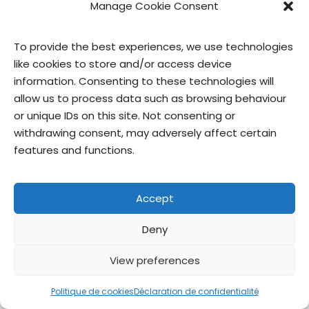
Manage Cookie Consent
To provide the best experiences, we use technologies
like cookies to store and/or access device
information. Consenting to these technologies will
Contactez-
Politique de
Conditions
privacy
nous
confidentialité
d’utilisation
officer
allow us to process data such as browsing behaviour
or unique IDs on this site. Not consenting or
© Give & Go Prepared Foods Corp. Tous droits réservés.
withdrawing consent, may adversely affect certain
features and functions.
Accept
Deny
View preferences
Politique de cookies
Déclaration de confidentialité