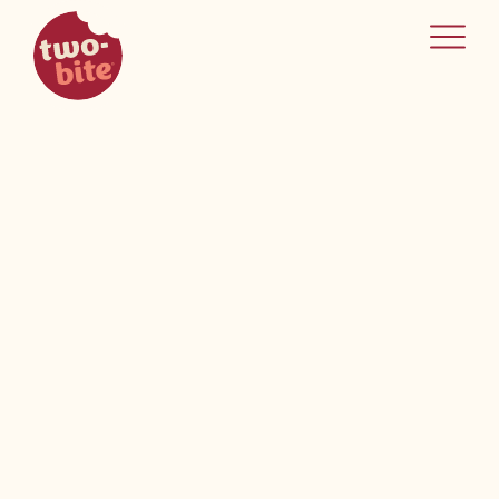
two-bite
home