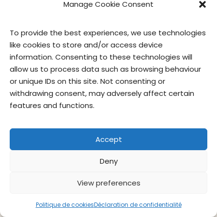
Manage Cookie Consent
To provide the best experiences, we use technologies
Contactez-
Politique de
Conditions
privacy
nous
confidentialité
d’utilisation
officer
like cookies to store and/or access device
information. Consenting to these technologies will
© Give & Go Prepared Foods Corp. Tous droits réservés.
allow us to process data such as browsing behaviour
or unique IDs on this site. Not consenting or
withdrawing consent, may adversely affect certain
features and functions.
Accept
Deny
View preferences
Politique de cookies
Déclaration de confidentialité