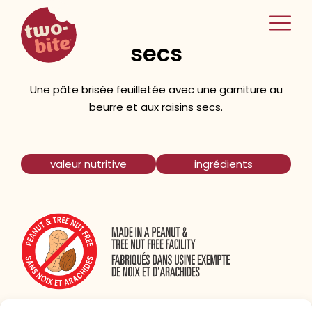
two-bite
tartelettes aux raisins
home
secs
Une pâte brisée feuilletée avec une garniture au
beurre et aux raisins secs.
valeur nutritive
ingrédients